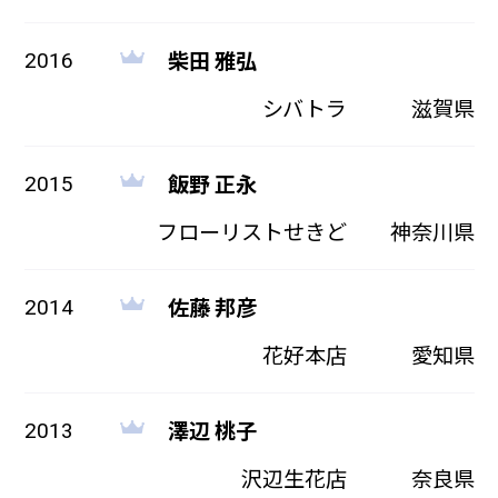
柴田 雅弘
2016
シバトラ
滋賀県
飯野 正永
2015
フローリストせきど
神奈川県
佐藤 邦彦
2014
花好本店
愛知県
澤辺 桃子
2013
沢辺生花店
奈良県