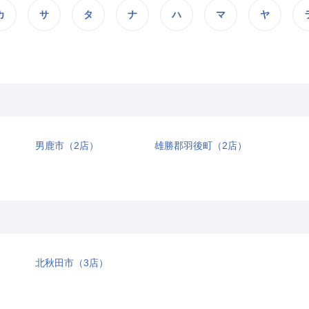
カ
サ
タ
ナ
ハ
マ
ヤ
男鹿市（2店）
雄勝郡羽後町（2店）
北秋田市（3店）