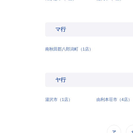
マ行
南秋田郡八郎潟町（1店）
ヤ行
湯沢市（1店）
由利本荘市（4店）
ア