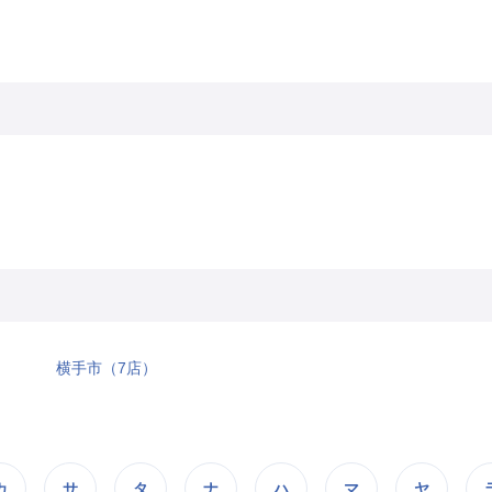
横手市（7店）
カ
サ
タ
ナ
ハ
マ
ヤ