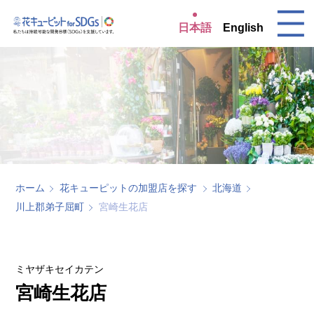
日本語
English
ホーム
花キューピットの加盟店を探す
北海道
川上郡弟子屈町
宮崎生花店
ミヤザキセイカテン
宮崎生花店