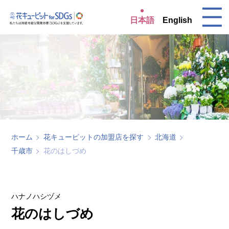
日本語
English
ホーム
花キューピットの加盟店を探す
北海道
千歳市
花のはしづめ
ハナノハシヅメ
花のはしづめ