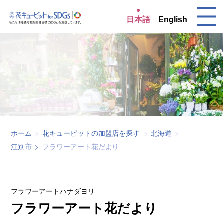
日本語
English
ホーム
花キューピットの加盟店を探す
北海道
江別市
フラワーアート花だより
フラワーアートハナダヨリ
フラワーアート花だより