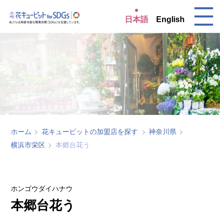
日本語
English
ホーム
花キューピットの加盟店を探す
神奈川県
横浜市栄区
本郷台花う
ホンゴウダイハナウ
本郷台花う