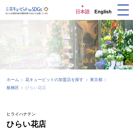
日本語
English
ホーム
花キューピットの加盟店を探す
東京都
板橋区
ひらい花店
ヒライハナテン
ひらい花店