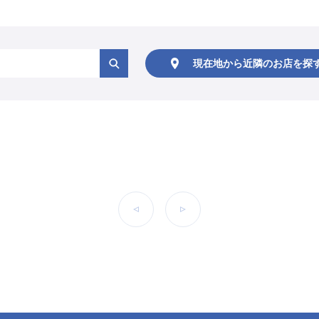
現在地から
近隣のお店を
探
前へ
次へ