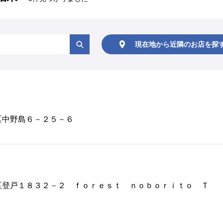
現在地から
近隣のお店を
探
摩区中野島６－２５－６
多摩区登戸１８３２－２ ｆｏｒｅｓｔ ｎｏｂｏｒｉｔｏ Ｔ