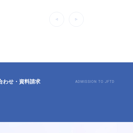
前へ
次へ
合わせ
・
資料請求
ADMISSION TO JFTD