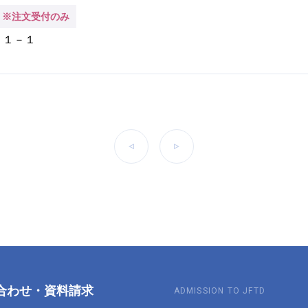
※注文受付のみ
－１－１
前へ
次へ
合わせ
・
資料請求
ADMISSION TO JFTD