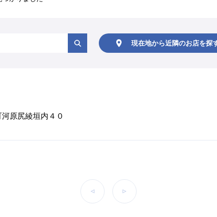
現在地から
近隣のお店を
探
林町河原尻綾垣内４０
前へ
次へ