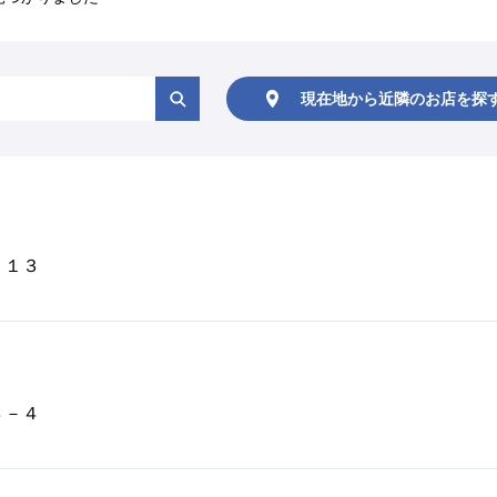
現在地から
近隣のお店を
探
－１３
４－４