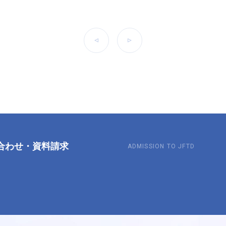
前へ
次へ
合わせ
・
資料請求
ADMISSION TO JFTD