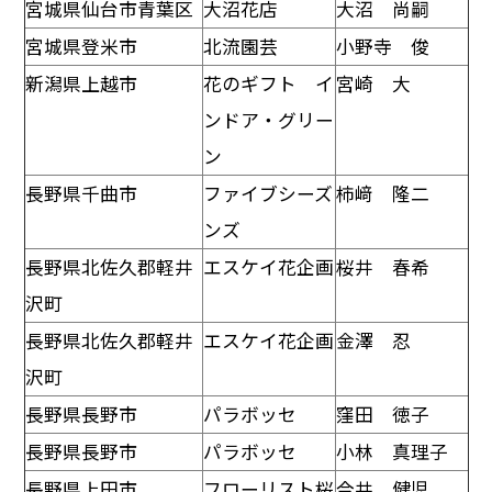
宮城県仙台市青葉区
大沼花店
大沼 尚嗣
宮城県登米市
北流園芸
小野寺 俊
新潟県上越市
花のギフト イ
宮崎 大
ンドア・グリー
ン
長野県千曲市
ファイブシーズ
柿﨑 隆二
ンズ
長野県北佐久郡軽井
エスケイ花企画
桜井 春希
沢町
長野県北佐久郡軽井
エスケイ花企画
金澤 忍
沢町
長野県長野市
パラボッセ
窪田 徳子
長野県長野市
パラボッセ
小林 真理子
長野県上田市
フローリスト桜
今井 健児