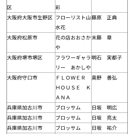
区
彩
大阪府大阪市生野区
フローリスト山
藤原 正典
水花
大阪府松原市
花の店おおさか
末藤 章
や
大阪府堺市堺区
フラワーギャラ
明石 実都子
リー あかしや
大阪府守口市
ＦＬＯＷＥＲ
奥野 善弘
ＨＯＵＳＥ Ｋ
ＡＮＡ
兵庫県加古川市
ブロッサム
日坂 明広
兵庫県加古川市
ブロッサム
日坂 亮太
兵庫県加古川市
ブロッサム
日坂 祐介