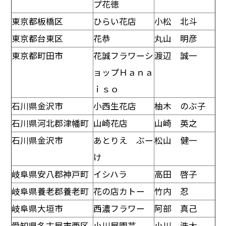
プ花徳
東京都板橋区
ひらい花店
小松 北斗
東京都台東区
花恭
丸山 明彦
東京都町田市
花誠フラワーシ
渡辺 誠一
ョップＨａｎａ
ｉｓｏ
石川県金沢市
小西生花店
柚木 のぶ子
石川県河北郡津幡町
山崎花店
山崎 英之
石川県金沢市
あとりえ ぶー
松山 健一
け
岐阜県安八郡神戸町
イシハラ
高田 啓子
岐阜県養老郡養老町
花の店カトー
竹内 忍
岐阜県大垣市
西濃フラワー
阿部 真己
愛知県名古屋市西区
小川屋園芸
小川 浩太