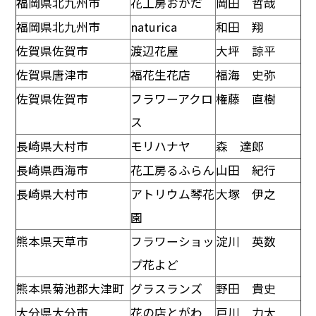
福岡県北九州市
花工房おかだ
岡田 哲哉
福岡県北九州市
naturica
和田 翔
佐賀県佐賀市
渡辺花屋
大坪 諒平
佐賀県唐津市
福花生花店
福海 史弥
佐賀県佐賀市
フラワーアクロ
権藤 直樹
ス
長崎県大村市
モリハナヤ
森 達郎
長崎県西海市
花工房るふらん
山田 紀行
長崎県大村市
アトリウム琴花
大塚 伊之
園
熊本県天草市
フラワーショッ
淀川 英数
プ花よど
熊本県菊池郡大津町
グラスランズ
野田 貴史
大分県大分市
花の店とがわ
戸川 力太