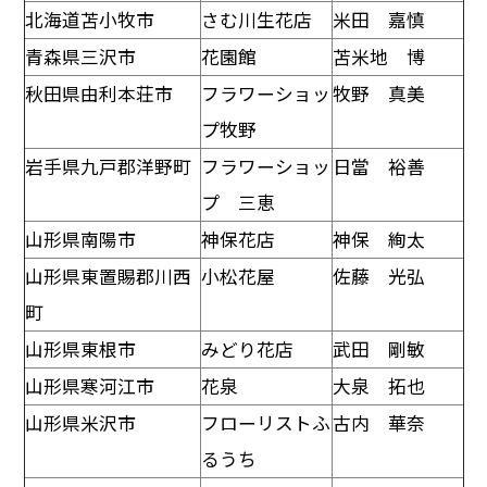
北海道苫小牧市
さむ川生花店
米田 嘉慎
青森県三沢市
花園館
苫米地 博
秋田県由利本荘市
フラワーショッ
牧野 真美
プ牧野
岩手県九戸郡洋野町
フラワーショッ
日當 裕善
プ 三恵
山形県南陽市
神保花店
神保 絢太
山形県東置賜郡川西
小松花屋
佐藤 光弘
町
山形県東根市
みどり花店
武田 剛敏
山形県寒河江市
花泉
大泉 拓也
山形県米沢市
フローリストふ
古内 華奈
るうち