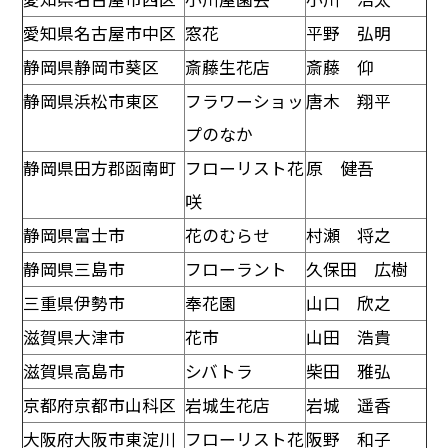
愛知県名古屋市中区
窓花
平野 弘明
静岡県静岡市葵区
斎藤生花店
斎藤 仰
静岡県浜松市東区
フラワーショッ
唐木 翔平
プのなか
静岡県田方郡函南町
フローリスト花
原 健吾
咲
静岡県富士市
花のむらせ
村瀬 将之
静岡県三島市
フローラント
久保田 広樹
三重県伊勢市
奉花園
山口 欣之
滋賀県大津市
花市
山田 浩貴
滋賀県高島市
シバトラ
柴田 雅弘
京都府京都市山科区
岩城生花店
岩城 遥香
大阪府大阪市東淀川
フローリスト花
阪野 和子