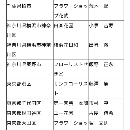
千葉県柏市
フラワーショッ
荒木 聡
プ花武
神奈川県横浜市神奈
白楽花園
小泉 吉寿
川区
神奈川県横浜市神奈
横浜花日和
出﨑 徹
川区
神奈川県秦野市
フローリストせ
飯野 正永
きど
東京都港区
サンフローリス
藤澤 旭
ト
東京都千代田区
第一園芸 本部
市村 亨
東京都世田谷区
ユー花園
古屋 侑希
東京都大田区
フラワーショッ
堀 文則