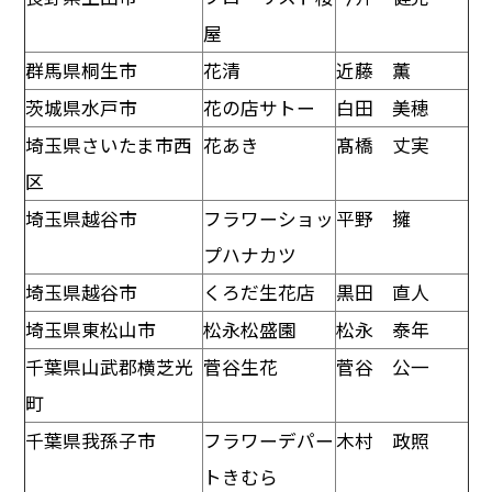
屋
群馬県桐生市
花清
近藤 薫
茨城県水戸市
花の店サトー
白田 美穂
埼玉県さいたま市西
花あき
髙橋 丈実
区
埼玉県越谷市
フラワーショッ
平野 擁
プハナカツ
埼玉県越谷市
くろだ生花店
黒田 直人
埼玉県東松山市
松永松盛園
松永 泰年
千葉県山武郡横芝光
菅谷生花
菅谷 公一
町
千葉県我孫子市
フラワーデパー
木村 政照
トきむら