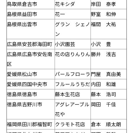
鳥取県倉吉市
花キシダ
岸田 泰孝
島根県益田市
花一
野室 和伸
島根県出雲市
グラン シェノ
福間 大祐
ン
広島県安芸郡海田町
小沢園芸
小沢 豊
広島県広島市安佐南
花の店りんりん
勝井 浅吉
区
愛媛県松山市
パールフローラ
門屋 真由美
愛媛県四国中央市
フルールうちだ
内田 和雄
徳島県徳島市
藤本生花店
藤本 浩司
徳島県吉野川市
アグレアーブル
岡田 千佳
花や
福岡県田川郡福智町
クラモト花店
倉本 順太朗